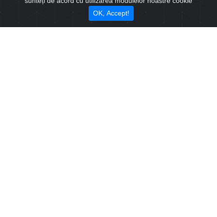
sunteți de acord cu utilizarea modulelor noastre cookie
0745633772
OK, Accept!
Cele mai populare oferte
Cladire comerciala de vanzare in Sibiu zona Calea Surii Mici
Spațiu comercial de închiriat în Sibiu zona Centrală pretabil policlinică
Spatiu birouri, 300 mp utili in Sibiu zona Selimbar
Pensiune de vanzare in Sibiu – 8 camere, funcțională centrală, Sibiu
Contact
Vrei sa cumperi un apartament sau ai o intrebare? Trimite un mesaj și îți
răspundem in cel mai scurt timp
Email