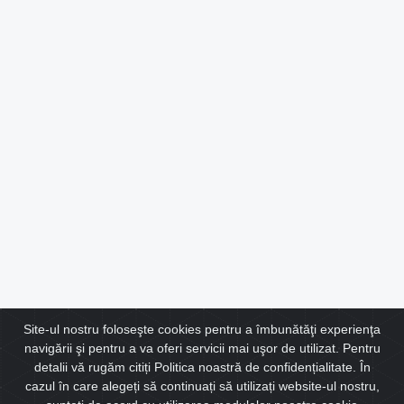
Site-ul nostru foloseşte cookies pentru a îmbunătăţi experienţa
navigării şi pentru a va oferi servicii mai uşor de utilizat. Pentru
Agentie imobiliara
detalii vă rugăm citiți Politica noastră de confidențialitate. În
cazul în care alegeți să continuați să utilizați website-ul nostru,
Sibiu, Calea Dumbravii